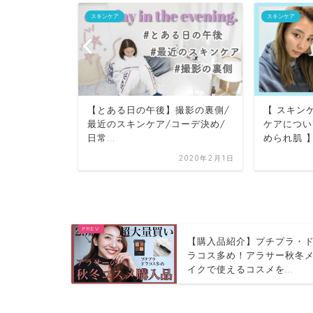
スキンケア
スキンケア
朝のスキン
【とある日の午後】撮影の裏側/
【 スキンケ
の一日密着
最近のスキンケア/コーデ決め/
ケアについ
日常...
められ肌 
2020年4月7日
2020年2月1日
【購入品紹介】プチプラ・
ラコス多め！アラサー秋冬
イクで使えるコスメを...