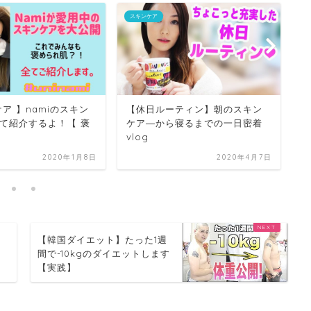
スキンケア
ス
ア 】namiのスキン
【休日ルーティン】朝のスキン
【
て紹介するよ！【 褒
ケア―から寝るまでの一日密着
最
】
vlog
日
2020年1月8日
2020年4月7日
ド
【韓国ダイエット】たった1週
メ
間で-10kgのダイエットします
【実践】