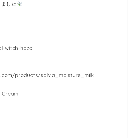
しました
l-witch-hazel
.com/products/salvia_moisture_milk
y Cream