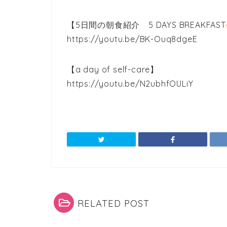
【5日間の朝食紹介 5 DAYS BREAKFAST
https://youtu.be/BK-Ouq8dgeE
【a day of self-care】
https://youtu.be/N2ubhfOULiY
RELATED POST