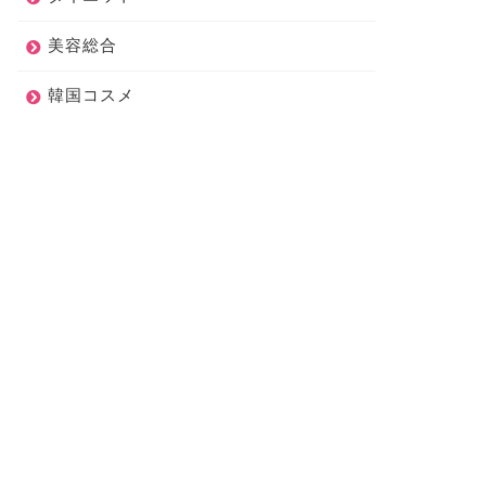
キンケア
スキンケア
美容総合
韓国コスメ
とある日の午後】撮影の裏側/
【 スキンケア 】namiのスキン
近のスキンケア/コーデ決め/
ケアについて紹介するよ！【 褒
常...
められ肌 】
2020年2月1日
2020年1月8