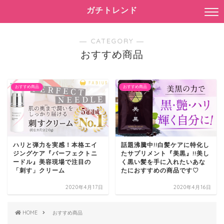
ガチトレンド
― CATEGORY ―
おすすめ商品
おすすめ商品
おすすめ商品
ハリと弾力を実感！本格エイ
話題沸騰中!!白髪ケアに特化し
ジングケア『パーフェクトニ
たサプリメント『美黒』!!美し
ードル』美容現場で注目の
く黒い髪を手に入れたいあな
「刺す」クリーム
たにおすすめの商品です♡
2020年4月17日
2020年4月16日
HOME
おすすめ商品