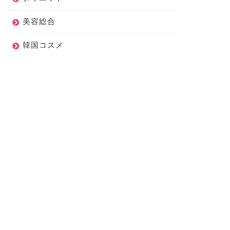
美容総合
韓国コスメ
キンケア
スキンケア
生配信】プチプラなのに乾燥
アテニア2019年ウィンターコフ
負けない朝まで続くスキンケ
レ開封★ハリ肌スキンケアが超
破格！
2020年2月6日
2019年11月18