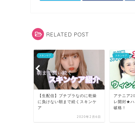
RELATED POST
スキンケア
スキンケア
トアの購入
【生配信】プチプラなのに乾燥
アテニア2
スキンケア
に負けない朝まで続くスキンケ
レ開封★ハ
ア
破格！
2020年1月29日
2020年2月6日