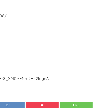
008/
zZF-8_XM0MENm2H42IdyeA