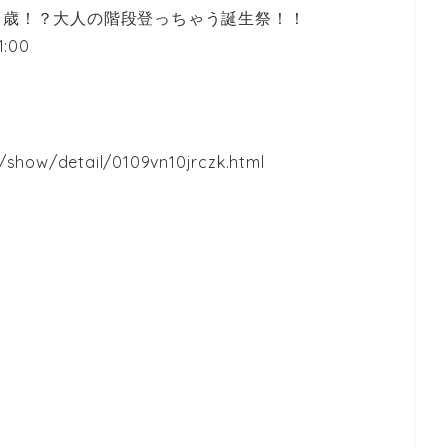
1歳！？大人の階段登っちゃう誕生祭！！
1:00
/show/detail/0109vn10jrczk.html