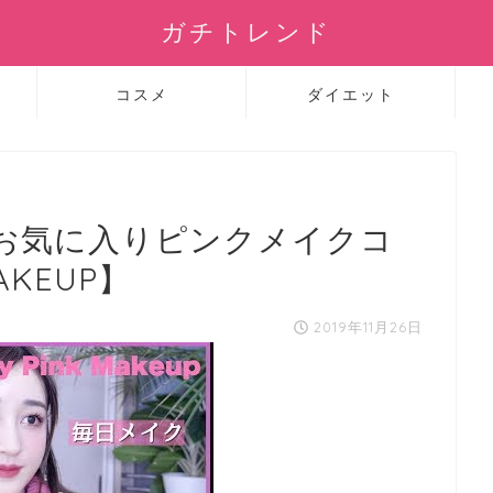
ガチトレンド
コスメ
ダイエット
お気に入りピンクメイクコ
AKEUP】
2019年11月26日