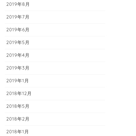
2019年8月
2019年7月
2019年6月
2019年5月
2019年4月
2019年3月
2019年1月
2018年12月
2018年5月
2018年2月
2018年1月