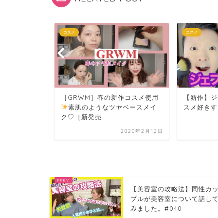
コスメ
コスメ
とメイクア
［GRWM］春の新作コスメ使用
【新作】ジ
コスメ購入
素肌のようなツヤベースメイ
スメ好きす
ク♡［新発売...
2020年3月8日
2020年2月12日
【美容室の攻略法】同性カ
プルが美容室について話し
みました。#040