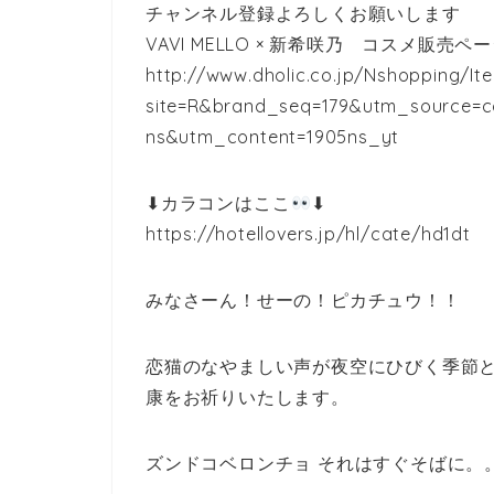
チャンネル登録よろしくお願いします
VAVI MELLO × 新希咲乃 コスメ販売
http://www.dholic.co.jp/Nshopping/I
site=R&brand_seq=179&utm_source=c
ns&utm_content=1905ns_yt
⬇︎カラコンはここ
⬇︎
https://hotellovers.jp/hl/cate/hd1dt
みなさーん！せーの！ピカチュウ！！
恋猫のなやましい声が夜空にひびく季節
康をお祈りいたします。
ズンドコベロンチョ それはすぐそばに。