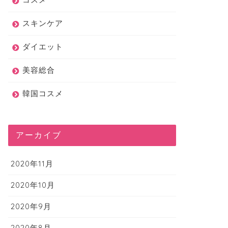
スキンケア
ダイエット
美容総合
韓国コスメ
アーカイブ
2020年11月
2020年10月
2020年9月
2020年8月