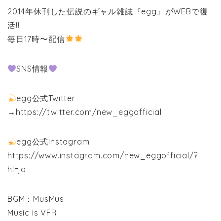
2014年休刊した伝説のギャル雑誌『egg』がWEBで復
活!!
毎日17時〜配信
SNS情報
egg公式Twitter
→https://twitter.com/new_eggofficial
egg公式Instagram
https://www.instagram.com/new_eggofficial/?
hl=ja
BGM：MusMus
Music is VFR