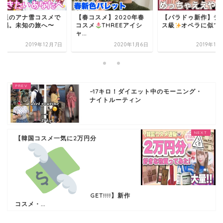
話題のアナ雪コスメで
【春コスメ】2020年春
【パラドゥ新作】デ
熱唱。未知の旅へ〜
コスメ
THREEアイシ
ス級
オペラに似てる 
ャ...
2019年12月7日
2020年1月6日
2019年11
−17キロ！ダイエット中のモーニング・
ナイトルーティン
【韓国コスメ一気に2万円分
GET!!!!】新作
コスメ・...