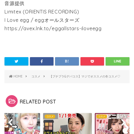
音源提供
Limitex (ORIENTIS RECORDING)
I Love egg / eggオールスターズ
https://avex.lnk.to/eggallstars-iloveegg
HOME
コスメ
【プチプラ&デパコス】マジでオススメの冬コスメ♡
RELATED POST
メ
コスメ
コスメ