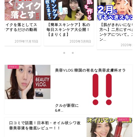
がメイクを落としてス
【簡単スキンケア】私の
【肌がきれいになり
ンケアするだけの動画
毎日スキンケア大公開！
方へ】二月にすべき
【まりくま】
ンケアについて。ス
ン...
2019年11月10日
2020年3月8日
2020年2
美容VLOG:韓国の有名な美容皮膚科オラ
クルが新宿に
&#...
口コミで話題！日本初・オイル状シワ改
善美容液を徹底レビュー！！