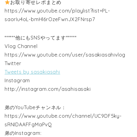
お取り寄せレポまとめ
https://www.youtube.com/playlist?list=PL-
saorIu4oL-bmHl6rOzeFwnJX2FNrsp7
******他にもSNSやってます******
Vlog Channel
https://www.youtube.com/user/sasakiasahivlog
Twitter
Tweets by sasakiasahi
Instagram
http://instagram.com/asahisasaki
弟のYouTubeチャンネル：
https://www.youtube.com/channel/UC9DF5ky-
sRNIDAAFFgMaPvQ
弟のInstagram: