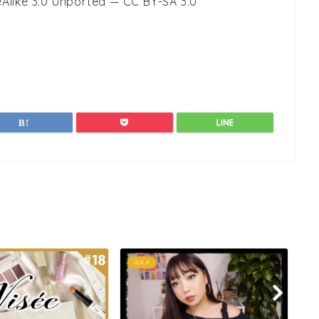
Alike 3.0 Unported — CC BY-SA 3.0
コスメ
コ