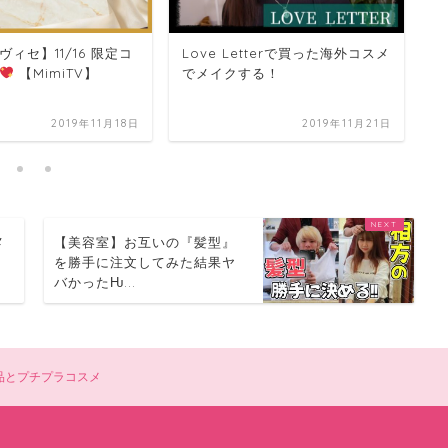
ィセ】11/16 限定コ
Love Letterで買った海外コスメ
【
【MimiTV】
でメイクする！
す
た
2019年11月18日
2019年11月21日
メ
【美容室】お互いの『髪型』
ま
を勝手に注文してみた結果ヤ
バかったǶ...
用品とプチプラコスメ