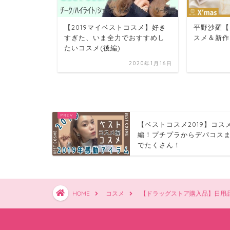
゙買った海外コスメ
【2019マイベストコスメ】好き
平野沙羅【ヴ
すぎた、いま全力でおすすめし
スメ＆新作
たいコスメ(後編)
2019年11月21日
2020年1月16日
【ベストコスメ2019】コス
編！プチプラからデパコス
でたくさん！
HOME
コスメ
【ドラッグストア購入品】日