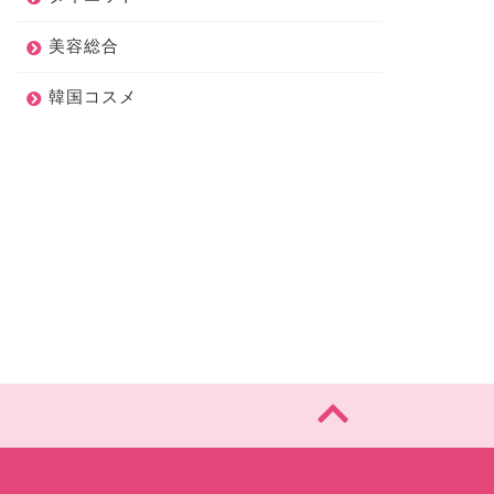
美容総合
2019マイベストコスメ】好き
平野沙羅【ヴィセ】11/16 限定コ
ぎた、いま全力でおすすめし
スメ＆新作
【MimiTV】
韓国コスメ
いコスメ(後編)
2020年1月16日
2019年11月18