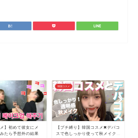
韓国コスメ
韓
メ】初めて彼女にメ
【プチ縛り】韓国コスメ✖︎デパコ
【
みたら予想外の結果
スで色しっかり使って秋メイク...
な