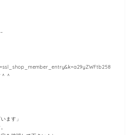
–
ype=ssl_shop_member_entry&k=a29yZWFtb258
す＾＾
ざいます」
す。