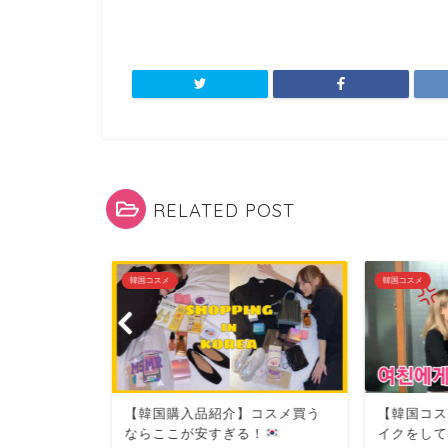
RELATED POST
韓国コスメ
韓国コスメ
スメ✖︎デパコ
【韓国購入品紹介】コスメ買う
【韓国コス
秋メイク...
ならここが安すぎる！
イクをして