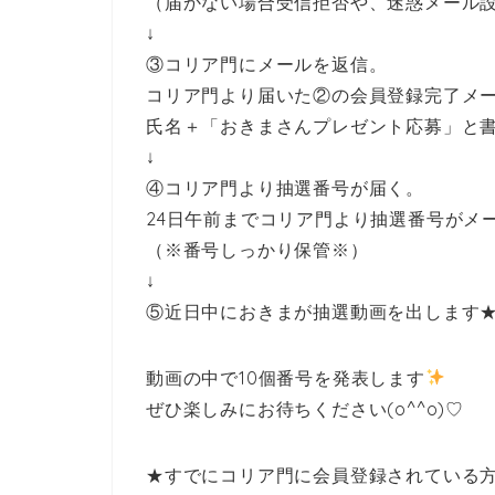
（届かない場合受信拒否や、迷惑メール
↓
③コリア門にメールを返信。
コリア門より届いた②の会員登録完了メ
氏名＋「おきまさんプレゼント応募」と
↓
④コリア門より抽選番号が届く。
24日午前までコリア門より抽選番号がメ
（※番号しっかり保管※）
↓
⑤近日中におきまが抽選動画を出します
動画の中で10個番号を発表します
ぜひ楽しみにお待ちください(o^^o)♡
★すでにコリア門に会員登録されている