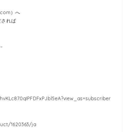
.com）へ
だされば
–
hvKLc870qIPFDFxPJbl5eA?view_as=subscriber
duct/1620363/ja