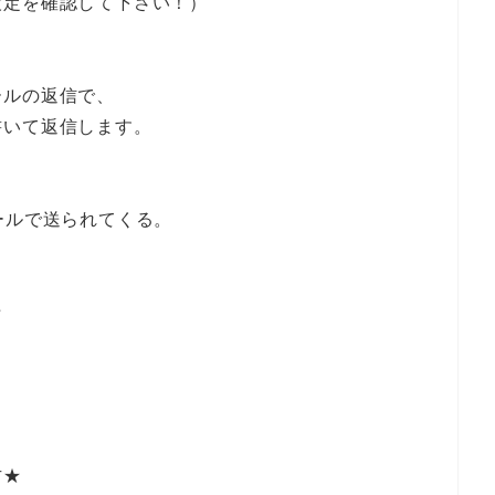
設定を確認して下さい！）
ールの返信で、
書いて返信します。
ールで送られてくる。
★
方★