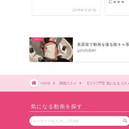
にｗｗｗ
2019年11月16日
2019年12月1日
美容室で動画を撮る陰キャ
youtuber
HOME
韓国コスメ
【コリア門】気になるコスメ
気になる動画を探す