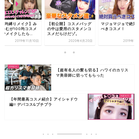
100均縛りメイク】み
【初公開】コスメバッグ
マジョマジョで絶対
ちゃむが100均コスメ
の中は愛用のスタメンコ
べきコスメ！
でメイクしたら...
スメだらけだゾ。
2019年11月10日
2020年4月20日
2019年1
【超有名人の髪も切る】ハワイのカリス
マ美容師に切ってもらった
【年間最高コスメ紹介】アイシャドウ
編!! デパコス&プチプラ