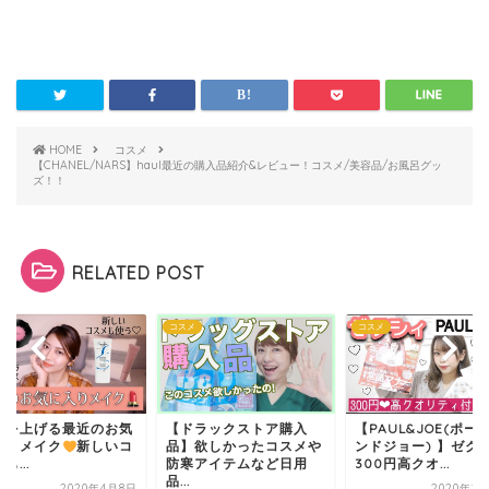
HOME
コスメ
【CHANEL/NARS】haul最近の購入品紹介&レビュー！コスメ/美容品/お風呂グッ
ズ！！
RELATED POST
メ
コスメ
コスメ
ドラックストア購入
【PAUL&JOE(ポールア
気分を上げる最近の
】欲しかったコスメや
ンドジョー) 】ゼクシィ
に入りメイク
新し
寒アイテムなど日用
300円高クオ...
スメも...
.
2020年1月29日
2020年4