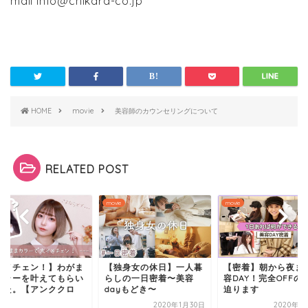
mail info@chikara-co.jp
HOME
movie
美容師のカウンセリングについて
RELATED POST
e
movie
movie
イメチェン！】わがま
【独身女の休日】一人暮
【密着】朝から夜ま
カラーを叶えてもらい
らしの一日密着〜美容
容DAY！完全OFFの
した。【アンククロ
dayもどき〜
迫ります
.
2020年1月30日
2020年1