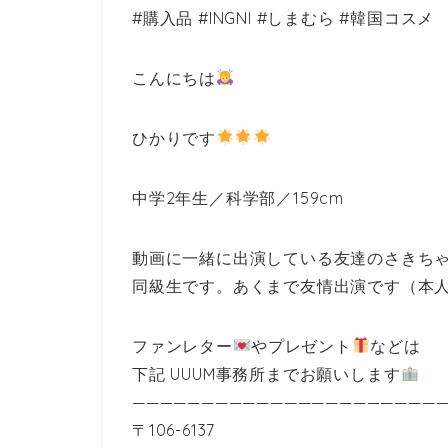
#購入品 #INGNI #しまむら #韓国コスメ
こんにちは
ひかりです
中学2年生／科学部／159cm
動画に一緒に出演している友達のさきち
同級生です。あくまで友情出演です（本
ファンレター
やプレゼント
などは
下記 UUUM事務所までお願いします
———————————————————————
〒106-6137