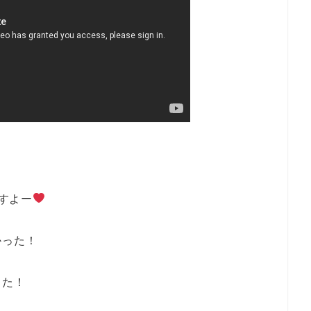
ですよー
かった！
した！