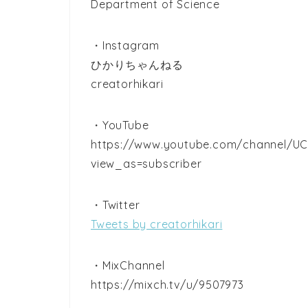
Department of Science
・Instagram
ひかりちゃんねる
creatorhikari
・YouTube
https://www.youtube.com/channel/
view_as=subscriber
・Twitter
Tweets by creatorhikari
・MixChannel
https://mixch.tv/u/9507973