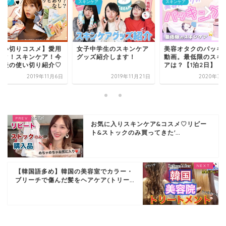
ンケア
スキンケア
スキンケア
使い切りコスメ】愛用
女子中学生のスキンケア
美容オタクのパッキ
ック！スキンケア！今
グッズ紹介します！
動画。最低限のスキ
最後の使い切り紹介♡
アは？【1泊2日】【旅.
2019年11月6日
2019年11月21日
2020年3月
お気に入りスキンケア&コスメ♡リピー
ト&ストックのみ買ってきた'...
【韓国語多め】韓国の美容室でカラー・
ブリーチで傷んだ髪をヘアケア(トリー...