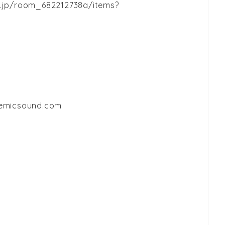
jp/room_682212738a/items?
demicsound.com