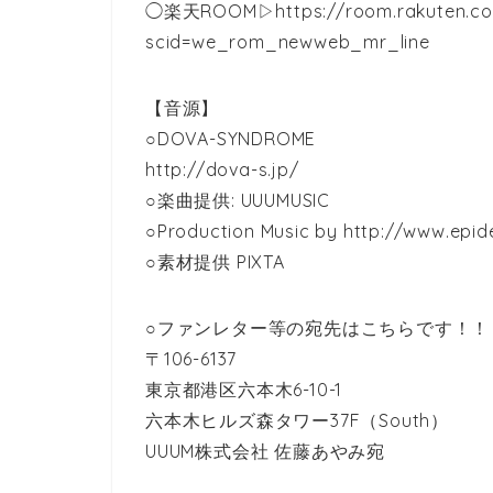
◯楽天ROOM▷https://room.rakuten.co.
scid=we_rom_newweb_mr_line
【音源】
○DOVA-SYNDROME
http://dova-s.jp/
○楽曲提供: UUUMUSIC
○Production Music by http://www.epi
○素材提供 PIXTA
○ファンレター等の宛先はこちらです！！
〒106-6137
東京都港区六本木6-10-1
六本木ヒルズ森タワー37F（South）
UUUM株式会社 佐藤あやみ宛