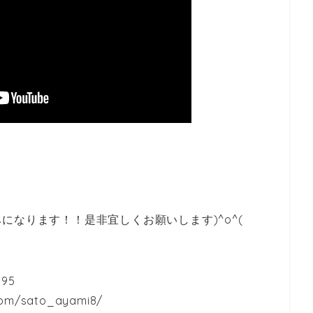
になります！！是非宜しくお願いします)^o^(
_95
com/sato_ayami8/