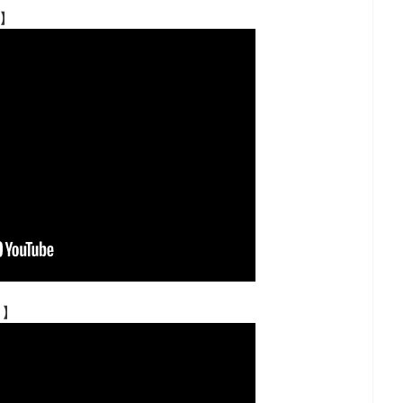
!】
!】