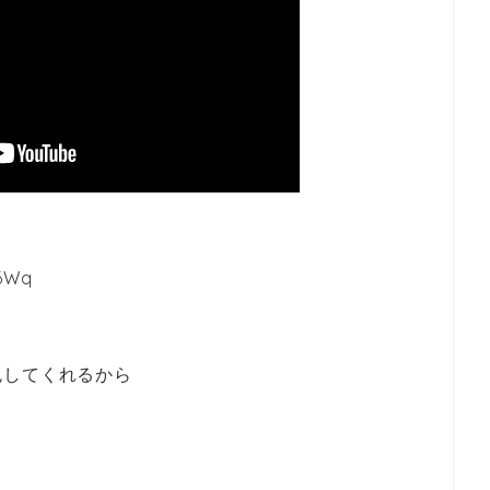
6Wq
！
色してくれるから