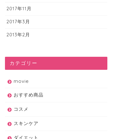
2017年11月
2017年3月
2013年2月
カテゴリー
movie
スメ
コスメ
おすすめ商品
コスメ
スキンケア
プチプラ新作コスメ】購入品
【可愛すぎる!!】キャンメイク限
エモ顔メイク【キャンメイ
定アイシャドウ!そっくりコスメ
ダイエット