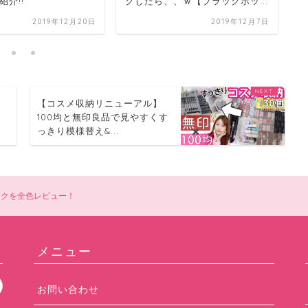
介!!
クしたら、、ｗ【ブラックボッ...
ク
2019年12月20日
2019年12月7日
申
【コスメ収納リニューアル】
100均と無印良品で見やすくす
っきり模様替え&...
ークを全色レビュー！
メニュー
お問い合わせ