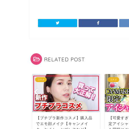
RELATED POST
コスメ
コスメ
ボックスの
【プチプラ新作コスメ】購入品
【可愛すぎ
だけでメイ
でエモ顔メイク【キャンメイ
定アイシャ