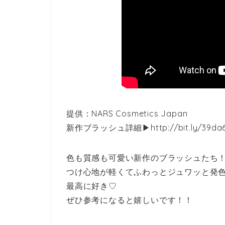
提供：NARS Cosmetics Japan
新作ブラッシュ詳細▶︎http://bit.ly/39da
色も質感も可愛い新作のブラッシュたち
つけ心地が軽くてふわっとジュワッと発
最高に好き♡
ぜひ参考になると嬉しいです！！