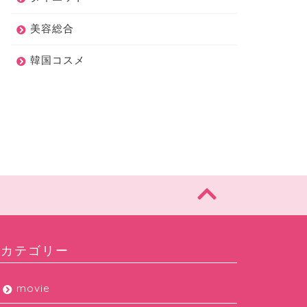
、ケイト、セザンヌなど】
も同時にご紹介!!
2020年1月26日
2019年12月20
美容総合
韓国コスメ
カテゴリー
movie