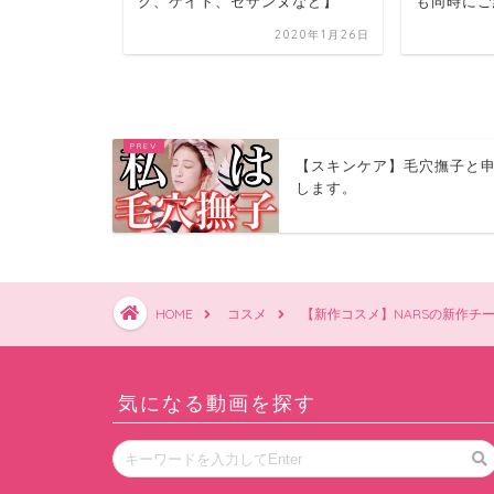
ックボッ...
ク、ケイト、セザンヌなど】
も同時にご紹
2019年12月7日
2020年1月26日
【スキンケア】毛穴撫子と
します。
HOME
コスメ
【新作コスメ】NARSの新作チ
気になる動画を探す