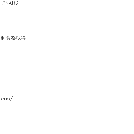
#NARS
ーーーー
講師資格取得
keup/