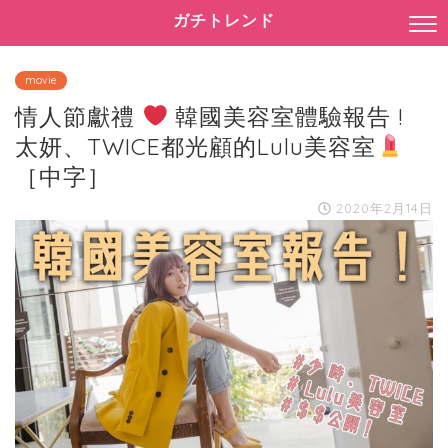
ガチトレンド
movie
情人節獻禮
韓國美容室體驗報告 !
太妍、TWICE都光顧的Lulu美容室
［中字］
2020年2月14日