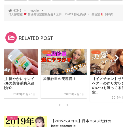
HOME
movie
情人節獻禮
韓國美容室體驗報告 ! 太妍、TWICE都光顧的Lulu美容室
［中字］
RELATED POST
e
movie
movie
購入】健やかにキレイ
加藤紗里の美容院！
【イメチェン】サラ
なる為の美容系購入品
ヘアーの作り方♡ひ
紹介Ὀ...
のいつも通ってる美
室...
2019年11月23日
2020年2月3日
2019年11
【2019ベスコス】日本コスメだけの
best cosmetic