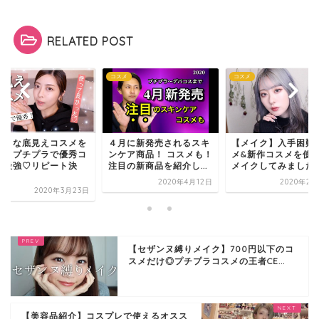
RELATED POST
メ
コスメ
コスメ
好きな底見えコスメを
４月に新発売されるスキ
【メイク】入手困難
介！プチプラで優秀コ
ンケア商品！ コスメも！
メ&新作コスメを使
パ最強♡リピート決
注目の新商品を紹介し...
メイクしてみました
.
2020年4月12日
2020年2月
2020年3月23日
【セザンヌ縛りメイク】700円以下のコ
スメだけ◎プチプラコスメの王者CE...
【美容品紹介】コスプレで使えるオスス