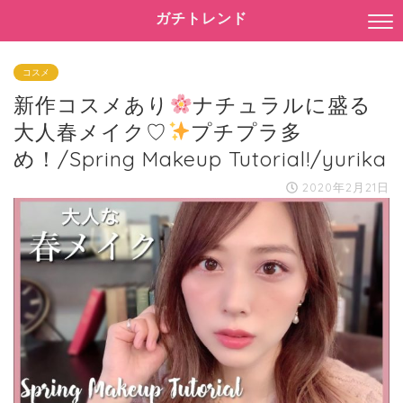
ガチトレンド
コスメ
新作コスメあり
ナチュラルに盛る
大人春メイク♡
プチプラ多
め！/Spring Makeup Tutorial!/yurika
2020年2月21日