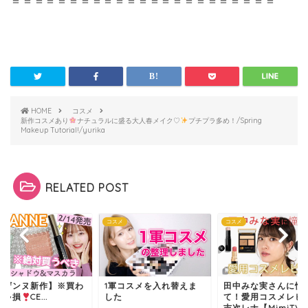
＝＝＝＝＝＝＝＝＝＝＝＝＝＝＝＝＝＝＝＝＝＝＝
HOME
コスメ
新作コスメあり
ナチュラルに盛る大人春メイク♡
プチプラ多め！/Spring
Makeup Tutorial!/yurika
RELATED POST
メ
コスメ
コスメ
セザンヌ新作】※買わ
1軍コスメを入れ替えま
田中みな実さんに憧
きゃ損
CE...
した
て！愛用コスメレビ
吉次レナ【MimiTV...