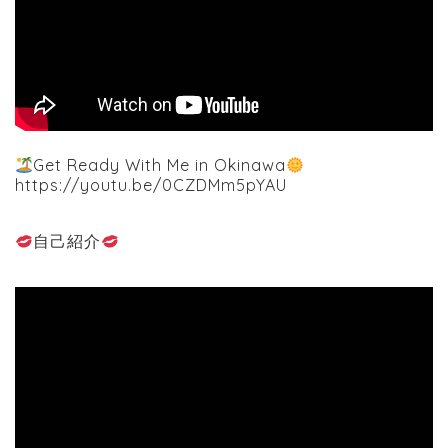
Get Ready With Me in Okinawa
https://youtu.be/0CZDMm5pYAU
自己紹介