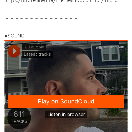
https://store.line.me/themeshop/author/98510
－－－－－－－－－－－－－－－
●SOUND