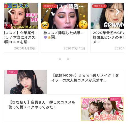
コスメ
韓国コスメ
韓国コスメ
韓国コスメ】企業案件
神コスメ降臨した結果…
2020年最初のGRW
切なし / 本当にオスス
...
韓国風ピンクのキラ
韓国コスメを紹...
メ...
2020年1月30日
2020年3月15日
2020年1
【総額1400円】Urgram縛りメイク！ダ
イソーの大人気コスメが天才す...
【ひな祭り】店員さん一押しのコスメを
使って桃メイクやってみた！