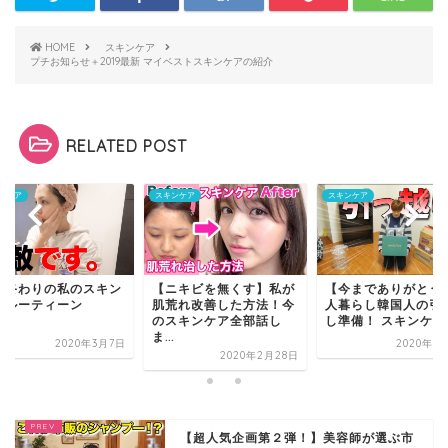
HOME
スキンケア
プチお知らせ＋2019最新 マイベストスキンケアの紹介
RELATED POST
ンケア
スキンケア
スキンケア
影終わりの私のスキン
【ニキビを無くす】私が
【今までありがとう
アルーティーン
肌荒れ改善した方法！今
人暮らし韓国人の引
のスキンケア全部話し
し準備！ スキンケアコ.
ま...
2020年3月7日
2020年3
2020年2月28日
【超人気企画第２弾！】美容師が選ぶ市