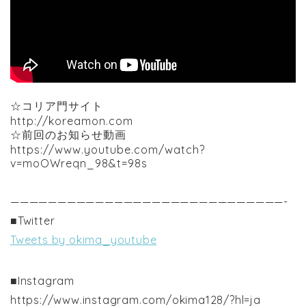
☆コリア門サイト
http://koreamon.com
☆前回のお知らせ動画
https://www.youtube.com/watch?
v=moOWreqn_98&t=98s
—————————————————————————————-
■Twitter
Tweets by okima_youtube
■Instagram
https://www.instagram.com/okima128/?hl=ja