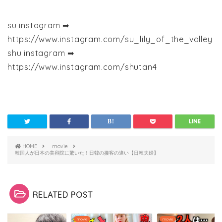
su instagram ➡︎
https://www.instagram.com/su_lily_of_the_valley
shu instagram ➡︎
https://www.instagram.com/shutan4
HOME
movie
韓国人が日本の美容院に驚いた！日韓の接客の違い【日韓夫婦】
RELATED POST
e
movie
movie