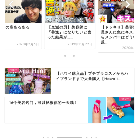
容室の客あるある
【鬼滅の刃】美容師に
【ドッキリ】美容室
『善逸』になりたいと言
員さんに急にキスさ
った結果が......
らメンバーはどうい
反...
2020年2月5日
2019年11月22日
2020年3月
【ハワイ購入品】プチプラコスメからハ
イブランドまで大量購入【Hawaii...
16个美容窍门，可以拯救你的一天哦！