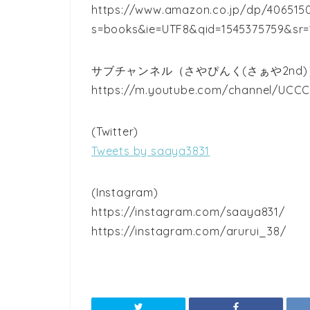
https://www.amazon.co.jp/dp/4065150
s=books&ie=UTF8&qid=1545375759&sr
サブチャンネル（さやぴんく(さぁや2nd)
https://m.youtube.com/channel/UCC
(Twitter)
Tweets by saaya3831
(Instagram)
https://instagram.com/saaya831/
https://instagram.com/arurui_38/