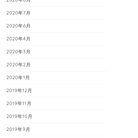
2020年7月
2020年6月
2020年4月
2020年3月
2020年2月
2020年1月
2019年12月
2019年11月
2019年10月
2019年9月