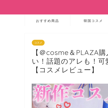
おすすめ商品
韓国コスメ
コスメ
【＠cosme＆PLAZ
い！話題のアレも！可
【コスメレビュー】