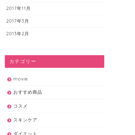
2017年11月
2017年3月
2013年2月
スメ
コスメ
カテゴリー
movie
おすすめ商品
パコス
プチプラ
色味そっ
【初公開】コスメバッグの中は
りコスメὈ...
愛用のスタメンコスメだらけだ
コスメ
ゾ。
スキンケア
2020年3月28日
2020年4月20
ダイエット