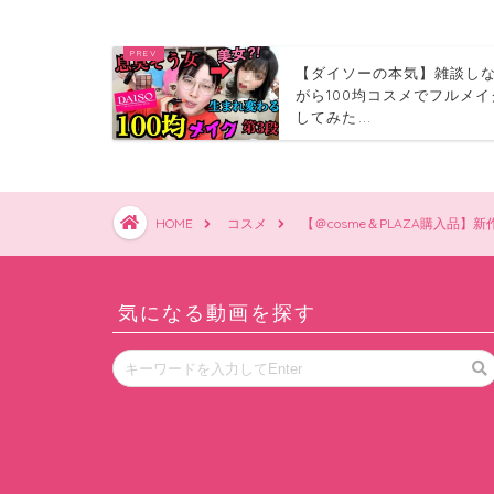
【ダイソーの本気】雑談し
がら100均コスメでフルメイ
してみた...
HOME
コスメ
【＠cosme＆PLAZA購入
気になる動画を探す