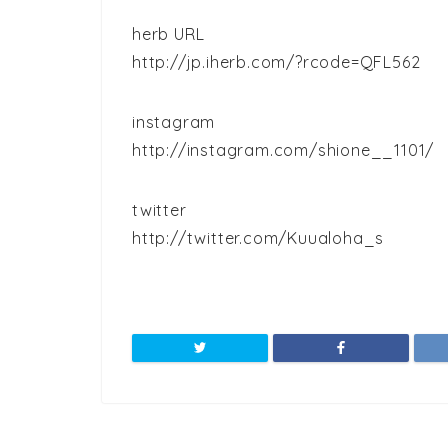
herb URL
http://jp.iherb.com/?rcode=QFL562
instagram
http://instagram.com/shione__1101/
twitter
http://twitter.com/Kuualoha_s