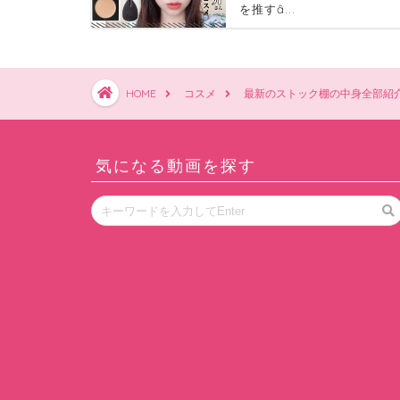
を推すȃ...
HOME
コスメ
最新のストック棚の中身全部紹
気になる動画を探す