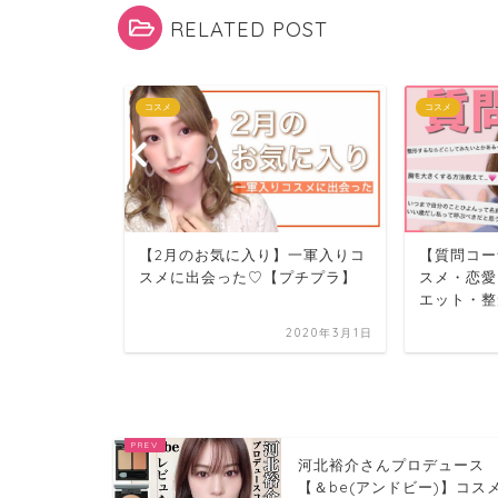
RELATED POST
コスメ
コスメ
クしたら草
【2月のお気に入り】一軍入りコ
【質問コー
スメに出会った♡【プチプラ】
スメ・恋愛
エット・整
2020年1月17日
2020年3月1日
河北裕介さんプロデュース
【＆be(アンドビー)】コス