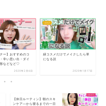
コスメ
コ
ナー】おすすめのコ
緑コスメだけでメイクしたら草
【
・辛い思い出・ダイ
になる説
ス
形などなど♡
2020年2月6日
2020年1月17日
【休日ルーティン】朝のスキ
メ
ンケア―から寝るまでの一日