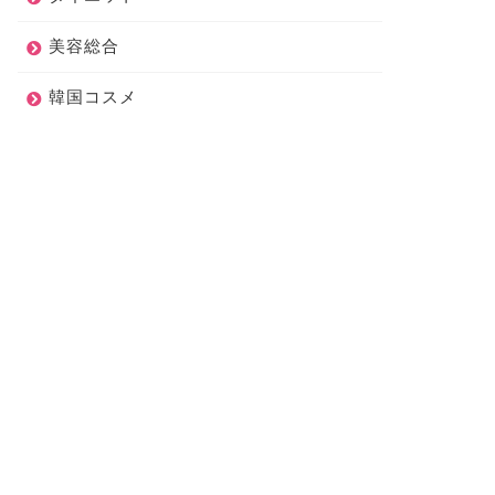
美容総合
韓国コスメ
スメ
コスメ
2月のお気に入り】一軍入りコ
【質問コーナー】おすすめのコ
メに出会った♡【プチプラ】
スメ・恋愛・辛い思い出・ダイ
エット・整形などなど♡
2020年3月1日
2020年2月6