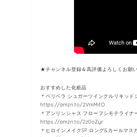
★チャンネル登録＆高評価よろしくお願
おすすめした化粧品
＊ペリペラ シュガーツインクルリキッドシ
https://amzn.to/2VmMitO
＊アンリンシャス フローフシモテライナーリ
https://amzn.to/2z0oZyr
＊ヒロインメイクSP ロング&カールマス