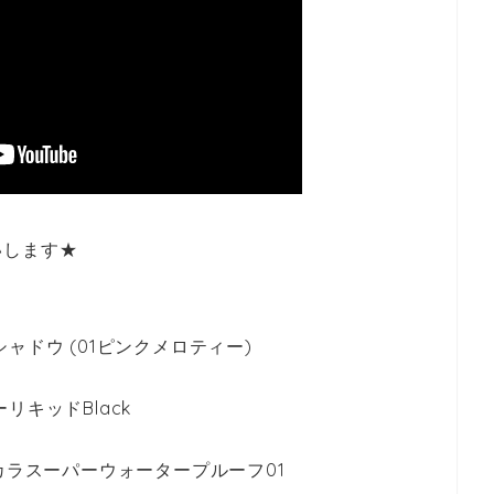
いします★
ャドウ (01ピンクメロティー)
キッドBlack
カラスーパーウォータープルーフ01