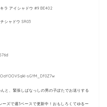
キラ アイシャドウ #9 BE402
チシャドウ SR03
576d
UCOaYOOVSqkI-sGYM_Df0Z7w
のんと、緊張しぱなっしの男の子ぽたでお送りする
チフレーズで週3ペースで更新中！おもしろくてゆるー