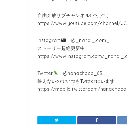
自由奔放サブチャンネル( ◠‿◠ )
https://www.youtube.com/channel/UC
Instagram
@_nana._.com_
ストーリー超絶更新中
https://www.instagram.com/_nana._.
Twitter
@nanachoco_65
映えないのでいつもTwitterにいます
https://mobile.twitter.com/nanachoc