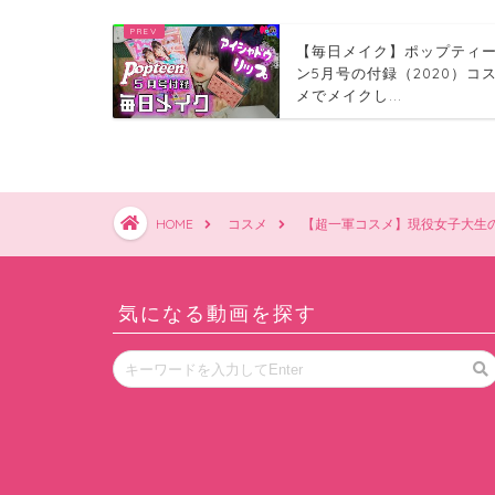
【毎日メイク】ポップティ
ン5月号の付録（2020）コ
メでメイクし...
HOME
コスメ
【超一軍コスメ】現役女子大生
気になる動画を探す