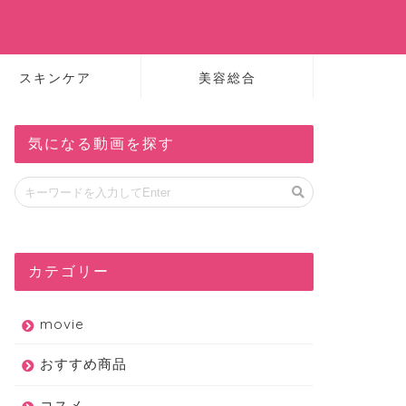
スキンケア
美容総合
気になる動画を探す
カテゴリー
movie
おすすめ商品
コスメ