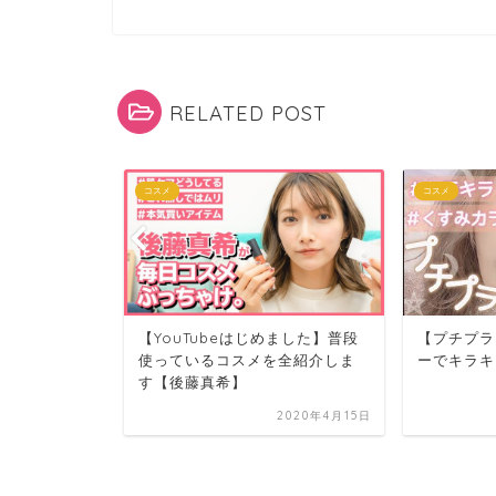
RELATED POST
コスメ
コスメ
スメ購入品紹介
【YouTubeはじめました】普段
【プチプラ
使っているコスメを全紹介しま
ーでキラキ
す【後藤真希】
2019年12月17日
2020年4月15日