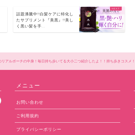
ー
話題沸騰中!!白髪ケアに特化し
ス
たサプリメント『美黒』!!美し
く黒い髪を手...
のリアルポーチの中身！毎日持ち歩いてる大小二つ紹介したよ！！持ち歩きコスメ
メニュー
お問い合わせ
ご利用規約
プライバシーポリシー