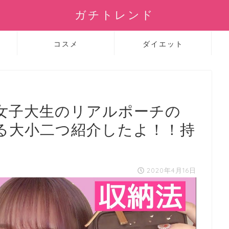
ガチトレンド
コスメ
ダイエット
女子大生のリアルポーチの
る大小二つ紹介したよ！！持
2020年4月16日