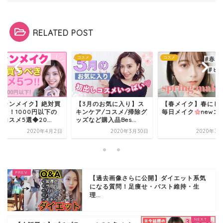
RELATED POST
メ
コスメ
コスメ
キャンメイク】絶対買
【3月のお気に入り】ス
【春メイク】春にし
べき！1000円以下の
キンケア/コスメ/掃除グ
毎日メイク
newコ
コスメ5選◆20...
ッズなど購入品Bes...
2020年4月2日
2020年3月30日
2020年3月
【過去画像さらに公開】ダイエット系気
になる質問！足痩せ・バスト維持・生
理...